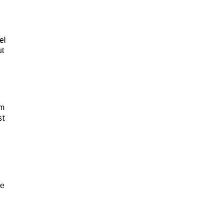
el
ut
im
st
de