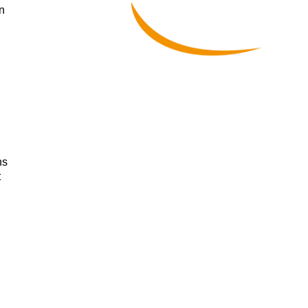
n
ns
t
r